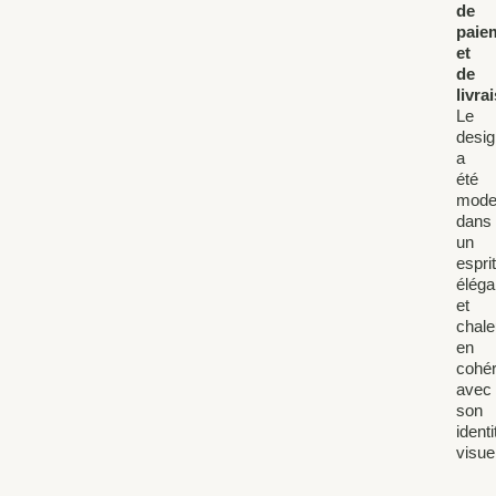
de
paie
et
de
livra
Le
desi
a
été
mode
dans
un
espri
éléga
et
chal
en
cohé
avec
son
identi
visuel