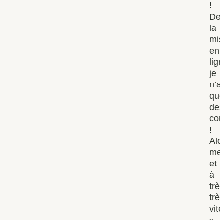
!
De
la
mi
en
lig
je
n’a
qu
de
co
!
Al
me
et
à
tr
tr
vit
»