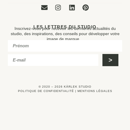
LES LETTRES DU STUDIO
Inscrivez-vous pour recevoir les dernières actualités du
studio, des inspirations, des conseils pour développer votre
image de marque…
>
© 2020 – 2026 KÄRLEK STUDIO
POLITIQUE DE CONFIDENTIALITÉ
|
MENTIONS LÉGALES