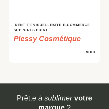
IDENTITÉ VISUELLE
SITE E-COMMERCE
I
SUPPORTS PRINT
H
Plessy Cosmétique
VOIR
Prêt.e à
sublimer
votre
marque
?