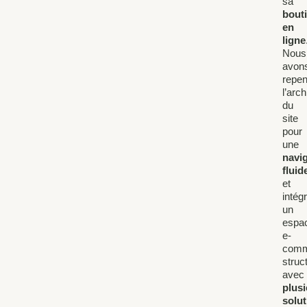
sa
bout
en
ligne
Nous
avon
repe
l’arch
du
site
pour
une
navi
fluid
et
intég
un
espa
e-
comm
struc
avec
plus
solu