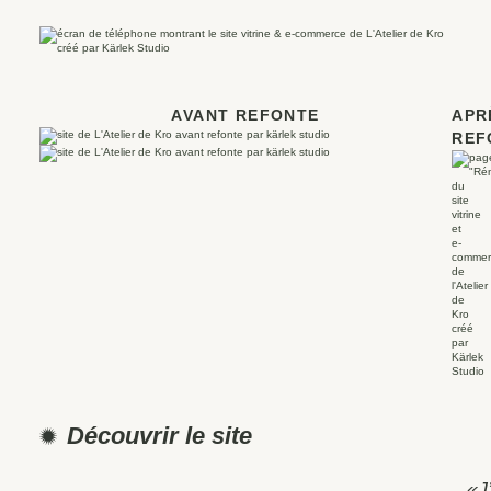
AVANT REFONTE
APR
REF
Découvrir le site
«J’