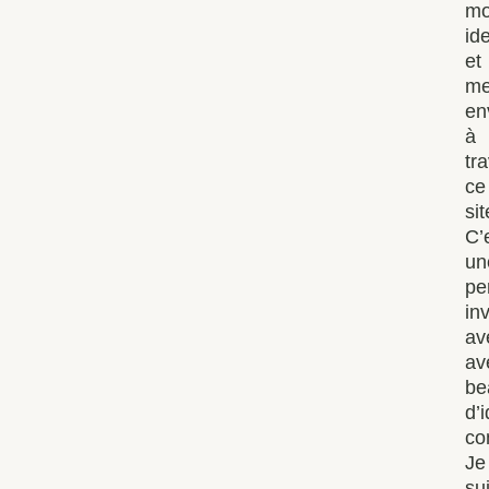
m
ide
et
m
en
à
tr
ce
sit
C’
un
pe
inv
av
av
be
d’
co
Je
su