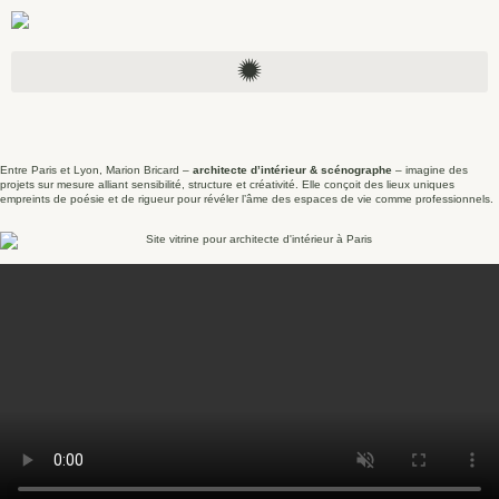
Entre Paris et Lyon, Marion Bricard –
architecte d’intérieur & scénographe
– imagine des
projets sur mesure alliant sensibilité, structure et créativité. Elle conçoit des lieux uniques
empreints de poésie et de rigueur pour révéler l’âme des espaces de vie comme professionnels.